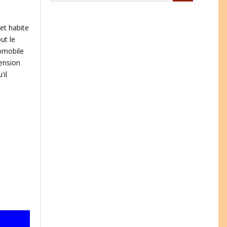
 et habite
ut le
tomobile
pension
'il